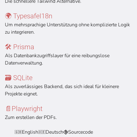
Die schnellere Tailwind Alternative.
🌍 TypesafeI18n
Um mehrsprachige Unterstützung ohne komplizierte Logik
zu integrieren.
🛠️ Prisma
Als Datenbankzugriffslayer für eine reibungslose
Datenverwaltung.
🗃️ SQLite
Als zuverlässiges Backend, das sich ideal für kleinere
Projekte eignet.
📄Playwright
Zum erstellen der PDFs.
English
Deutsch
Sourcecode
🇬🇧
🇩🇪