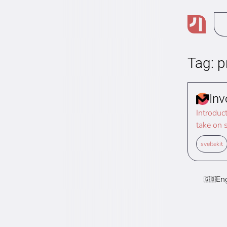
Tag: 
Inv
Introduct
take on 
deliverie
sveltekit
others. 
tasks is
format. In
En
🇬🇧