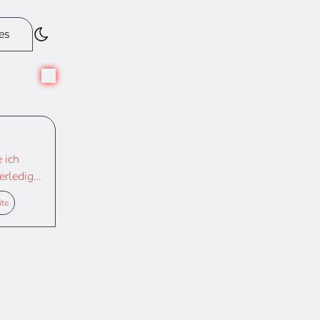
es
 ich
erledige
ite
 dieser
 von