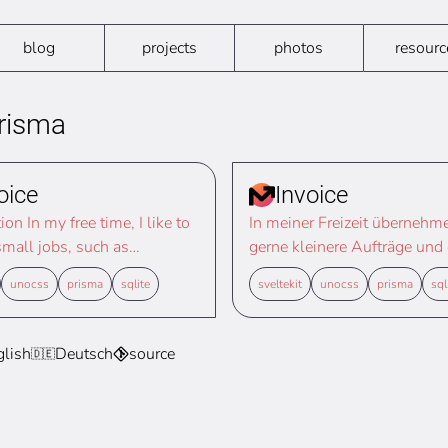
blog
projects
photos
resourc
prisma
oice
Invoice
ion In my free time, I like to
In meiner Freizeit übernehme
small jobs, such as
gerne kleinere Aufträge und 
s, setups, and pickups for
Botengänge, Aufbauten und
unocss
prisma
sqlite
sveltekit
unocss
prisma
sql
An unavoidable part of these
Abholungen für andere. Ein
 creating invoices in PDF
unvermeidlicher Bestandteil
itially, I foll
Tätigkeiten ist das Erstellen
glish
Deutsch
source
🇩🇪
Rechnung